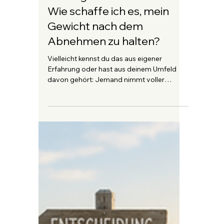
Markus Gassner
vor 6 Tagen
3 Min. Lesezeit
Auszug aus meinem Buch -
Wie schaffe ich es, mein
Gewicht nach dem
Abnehmen zu halten?
Vielleicht kennst du das aus eigener
Erfahrung oder hast aus deinem Umfeld
davon gehört: Jemand nimmt voller
Motivation 10 bis 20 Kilogramm ab und ein
halbes Jahr später ist alles wieder wie
vorher oder sogar noch mehr Gewicht auf
der Waage als vor der Diät. Das ist
frustrierend, entmutigend und lässt einen
vermuten, der Körper habe einen
heimlichen Plan, jedes abgebaute Kilo