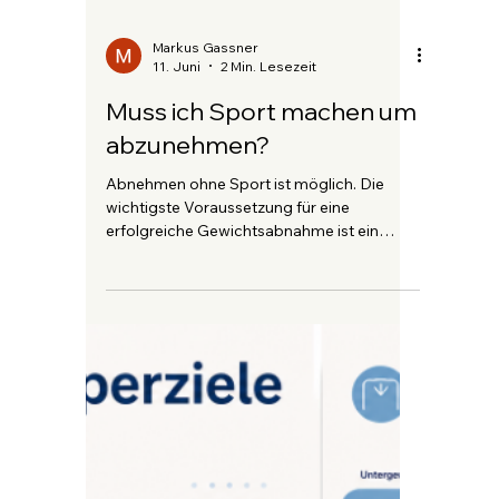
stressigen Arbeitstag hältst du noch schnell
im Supermarkt an. Eigentlich wolltest du
dich gesund ernähren, doch die große
Packung Chips landet im Einkaufswagen –
und wenig später ist sie komplett leer. Viele
Menschen reagieren in solchen Momenten
mit Selbstkritik: „Ich habe keine Disziplin. Ich
schaffe das einfach nicht. Die
Ernährungsumstellung funktioniert bei mir
nicht.“ Genau hier zeigt sich das
sogenannte Fixed Mindset – die
Überzeugung