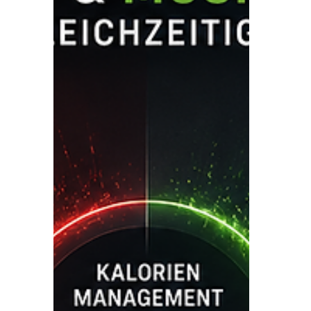
Markus Gassner
17. Juli
1 Min. Lesezeit
Erfolgreich abnehmen: Mit
SMART-Zielen nachhaltig
Gewicht verlieren
Wer erfolgreich abnehmen möchte,
braucht mehr als einen Ernährungsplan.
Der wichtigste Erfolgsfaktor ist ein klares
Ziel. Mit der SMART-Methode formulierst
du dein Ziel so, dass es motiviert, messbar
und im Alltag umsetzbar ist. Ein SMART-
Ziel ist: Spezifisch: Was möchtest du genau
erreichen? Messbar: Woran erkennst du
deinen Fortschritt? Attraktiv: Warum ist dir
dieses Ziel wichtig? Realistisch: Ist es in
deinem Alltag umsetzbar? Terminiert: Bis
wann möchtest du dein Ziel er