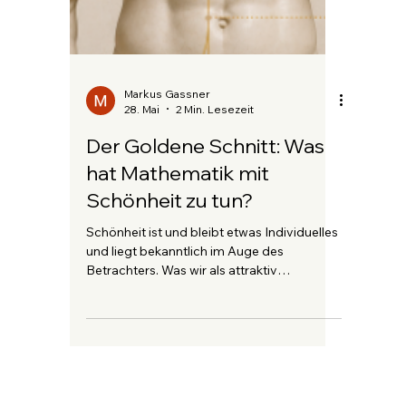
Markus Gassner
4. Juni
2 Min. Lesezeit
Realistische Körperziele:
Warum dein Maßband
wichtiger ist als die Waage
Wenn es um unsere Gesundheit und
körperlichen Ziele geht, denken viele sofort
an eine Zahl: den BMI. Laut