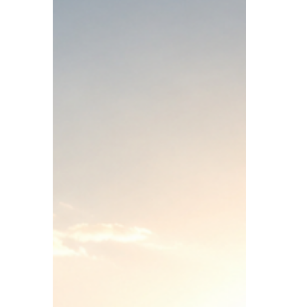
Markus Gassner
25. Juni
2 Min. Lesezeit
Body Recomposition -
Fettabbau und
Muskelaufbau gleichzeitig?
Viele Menschen glauben, dass sie sich beim
Abnehmen zwischen Fettverlust und
Muskelaufbau entscheiden müssen. Die
gute Nachricht: Gerade zu Beginn einer
Ernährungsumstellung kannst du oft
gleichzeitig Fett abbauen und Muskeln
aufbauen. Wie das funktioniert?