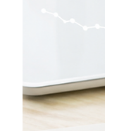
erreichst du dein
Wunschgewicht leichter
„Meine Ernährung kann ich auch alleine
umstellen.“ Diesen Satz höre ich oft. Und ja
– theoretisch stimmt das. Doch wenn
Wissen allein ausreichen würde, hätten viel
mehr Menschen ihr Wunschgewicht bereits
erreicht. Erfolgreich abnehmen scheitert
meist nicht am Wissen, sondern daran,
dieses Wissen dauerhaft im Alltag
umzusetzen. Zwischen Ernährungstrends,
widersprüchlichen Tipps und Zeitmangel
verliert man schnell den Überblick. Warum
eine Ernährungsberatung den Unterschied
mac