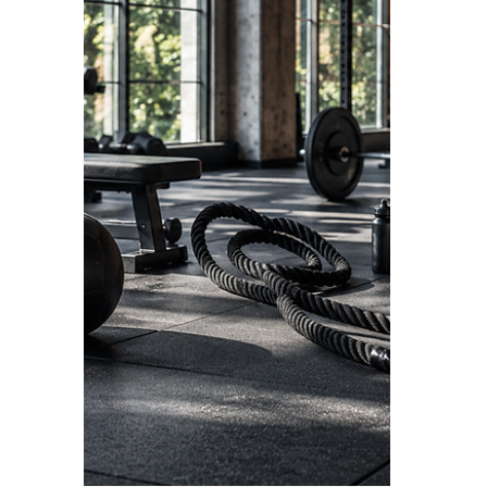
Markus Gassner
18. Juni
2 Min. Lesezeit
Growth Mindset statt
Diätfrust: So gelingt
nachhaltiges Abnehmen
Kennst du das? Nach einem langen,