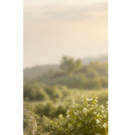
Abnehmen scheitert selten am Wissen –
sondern an der Umsetzung. Frag dich heute
nicht: „Was sollte ich tun?“ Sondern:
„Welchen kleinen Schritt setze ich heute
um?“ Vielleicht ein Spaziergang. Ein
gesundes Frühstück. Oder Wasser statt
Softdrinks. Genau diese kleinen
Entscheidungen machen langfristig den
Unterschied und helfen dir