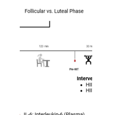
Weltgesundheitsorganisation gilt ein BMI
zwischen 18,5 und 24,9 als
„Normalgewicht“. Klingt klar – ist es aber
nur auf den ersten Blick. Denn der BMI hat
einen entscheidenden Haken: Er sagt nichts
darüber aus, woraus dein Körper besteht.
Muskelmasse vs. BMI – ein häufiges
Missverständnis Der BMI unterscheidet
nicht zwischen Fett und Muskelmasse. Das
bedeutet:Wer regelmäßi