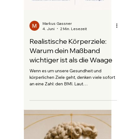
Markus Gassner
11. Juni
2 Min. Lesezeit
Muss ich Sport machen um
abzunehmen?
Abnehmen ohne Sport ist möglich. Die
wichtigste Voraussetzung für eine
erfolgreiche Gewichtsabnahme ist ein
Kaloriendefizit. Das bedeutet, dass du
weniger Kalorien zu dir nimmst, als dein
Körper verbraucht. Viele Menschen in Wien
suchen nach einer einfachen und
nachhaltigen Möglichkeit abzunehmen,
ohne stundenlang im Fitnessstudio zu
trainieren – und genau das ist durchaus
machbar. Muss man Sport machen, um
abzunehmen? Nein. Für die
Gewichtsabnahme ist nicht Sport